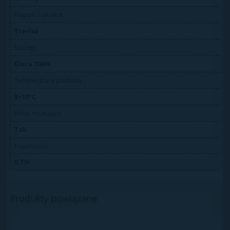
Region / okolice
Treviso
Szczep
Glera 100%
Temperatura podania
8~10°C
Wino musujące
Tak
Pojemność
0,75l
Produkty powiązane