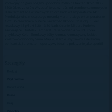
Podwójny do góry nogami i podobny Roślin na hektar Około 3000-
3500 Okres zbiorów Wrzesień (w zależności od trendów sezonowych)
Biała fermentacja w stalowych zbiornikach w temperaturze 14°C
Produkcja wina musującego metodą Martinottiego w temperaturze
12°C Dojrzewanie w butelce Zawartość alkoholu 11% obj. Cukier
resztkowy 13 g/l pH 3,20 – 3,30 Nadciśnienie 5,5 bara Pudełko
zawierające 6 butelek Temperatura serwowania 6 – 8°C Korek
grzybkowy Kolor Słomkowy żółty Aromat Aromatyczny bukiet
kwiatowo-owocowy Smak Miękki, szeroki i wytrawny z delikatną
perlistością i aromatem uporczywy Idealne połączenie jako aperitif
Szczegóły
Rodzaj
Wytrawne
Barwa wina
Białe
Kraj
Włochy