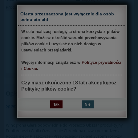
Producent:
poleć znajomemu
×
Oferta przeznaczona jest wyłącznie dla osób
dodaj opinię
pełnoletnich!
W celu realizacji usługi, ta strona korzysta z plików
cookie. Możesz określić warunki przechowywania
plików cookie i uzyskać do nich dostęp w
ustawieniach przeglądarki.
Więcej informacji znajdziesz w
Polityce prywatności
i Cookie
.
Czy masz ukończone 18 lat i akceptujesz
Politykę plików cookie?
Opis
Tak
Nie
Spumante Prosecco Extra Dry D.O.C.
Winogrona Glera odpowiednie do Prosecco Obszar produkcyjny
Friuli Venezia Giulia Oznaczenie Chroniona nazwa pochodzenia
Rodzaj gleby Piaszczyste - Przeważający szkielet System rolniczy