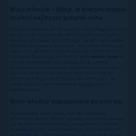
Wina włoskie – sklep, w którym można
znaleźć najlepsze gatunki wina
Kupując butelkę wina, bardzo często zwraca się uwagę na szczep
winogron, z których powstało, ale to oczywiście nie wszystko.
Podstawą jest również sam rodzaj wina. Czy jest to wino słodkie,
półsłodkie, wytrawne, półwytrawne... Wszystkie te kwestie mają
wpływ na to, jak będzie ono smakować oraz, z jakimi daniami
najlepiej się skomponuje. Jeśli chodzi o
wina włoskie, sklep
ma
w swoim asortymencie trunki każdego z tych rodzajów.
Aromatyczne i wytrawne Chianti, półsłodkie Lambrusco, które
doskonale smakować będzie latem, lekko schłodzone czy
półwytrawne Sangiovese di Toscana. Tak szeroki wybór na
pewno zachwyci nawet najbardziej wymagającą pod tym
względem osobę.
Wino włoskie dopasowane do potraw
Najczęściej wino pojawia się na stole jako dopełnienie
serwowanych potraw. Właśnie tym należy się kierować, kupując
butelkę wina na specjalną okazję. Ze względu na to, jak wiele
szczepów winogron i wariantów dostępnych jest we Włoszech,
nie powinno być z tym nawet najmniejszego problemu.
Wino