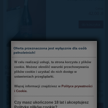
Cena:
42,00 zł
do koszyka
×
Oferta przeznaczona jest wyłącznie dla osób
pełnoletnich!
W celu realizacji usługi, ta strona korzysta z plików
Cuvee' D.O.C. Spumante Extra-Dry Millesimato
cookie. Możesz określić warunki przechowywania
plików cookie i uzyskać do nich dostęp w
Parolvini
ustawieniach przeglądarki.
Dostępność:
mała ilość
Więcej informacji znajdziesz w
Polityce prywatności
Cena:
i Cookie
.
40,00 zł
Czy masz ukończone 18 lat i akceptujesz
do koszyka
Politykę plików cookie?