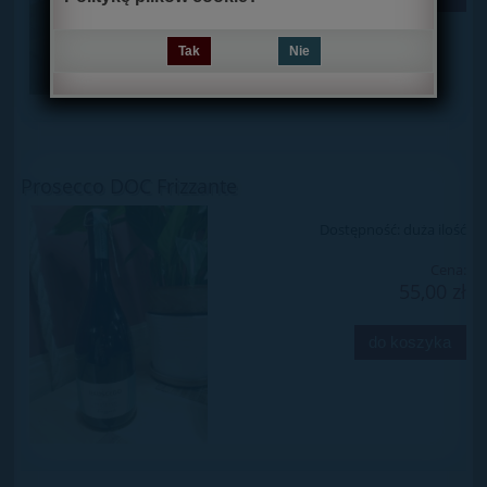
Tak
Nie
Prosecco DOC Frizzante
Dostępność:
duża ilość
Cena:
55,00 zł
do koszyka