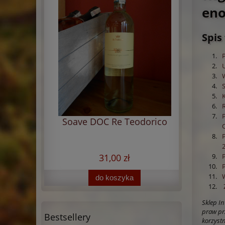
eno
Spis 
Soave DOC Re Teodorico
Barone
31,00 zł
do koszyka
Sklep I
praw pr
Bestsellery
korzyst