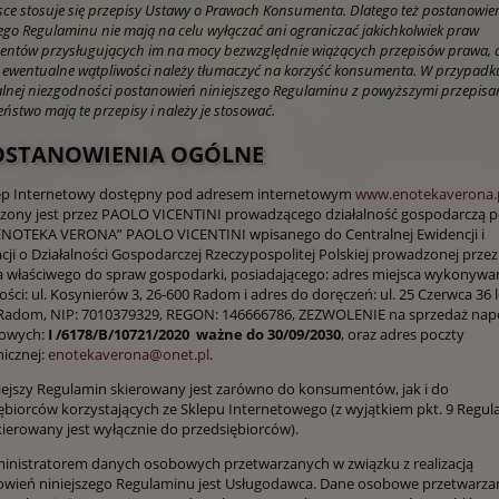
jsce stosuje się przepisy Ustawy o Prawach Konsumenta. Dlatego też postanowie
zego Regulaminu nie mają na celu wyłączać ani ograniczać jakichkolwiek praw
ntów przysługujących im na mocy bezwzględnie wiążących przepisów prawa, 
e ewentualne wątpliwości należy tłumaczyć na korzyść konsumenta. W przypadk
lnej niezgodności postanowień niniejszego Regulaminu z powyższymi przepisa
ństwo mają te przepisy i należy je stosować.
POSTANOWIENIA OGÓLNE
lep Internetowy dostępny pod adresem internetowym
www.enotekaverona.
ony jest przez PAOLO VICENTINI prowadzącego działalność gospodarczą 
ENOTEKA VERONA” PAOLO VICENTINI wpisanego do Centralnej Ewidencji i
cji o Działalności Gospodarczej Rzeczypospolitej Polskiej prowadzonej przez
a właściwego do spraw gospodarki, posiadającego: adres miejsca wykonywa
ności: ul. Kosynierów 3, 26-600 Radom i adres do doręczeń: ul. 25 Czerwca 36 l
 Radom, NIP: 7010379329, REGON: 146666786, ZEZWOLENIE na sprzedaż na
lowych:
I /6178/B/10721/2020 ważne do 30/09/2030
, oraz adres poczty
nicznej:
enotekaverona@onet.pl
.
niejszy Regulamin skierowany jest zarówno do konsumentów, jak i do
ębiorców korzystających ze Sklepu Internetowego (z wyjątkiem pkt. 9 Regul
kierowany jest wyłącznie do przedsiębiorców).
ministratorem danych osobowych przetwarzanych w związku z realizacją
wień niniejszego Regulaminu jest Usługodawca. Dane osobowe przetwarza