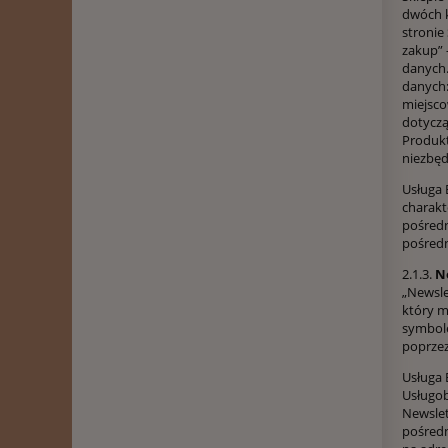
dwóch k
stronie
zakup” 
danych.
danych:
miejsco
dotyczą
Produk
niezbęd
Usługa 
charakt
pośredn
pośredn
2.1.3.
N
„Newsle
który m
symbole
poprzez
Usługa 
Usługob
Newslet
pośredn