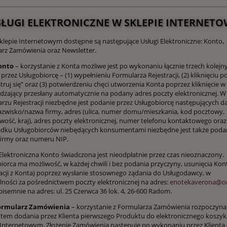
USŁUGI ELEKTRONICZNE W SKLEPIE INTERNET
Sklepie Internetowym dostępne są następujące Usługi Elektroniczne: Konto,
rz Zamówienia oraz Newsletter.
onto
– korzystanie z Konta możliwe jest po wykonaniu łącznie trzech kolejn
przez Usługobiorcę – (1) wypełnieniu Formularza Rejestracji, (2) kliknięciu p
struj się” oraz (3) potwierdzeniu chęci utworzenia Konta poprzez kliknięcie w 
dzający przesłany automatycznie na podany adres poczty elektronicznej. W
rzu Rejestracji niezbędne jest podanie przez Usługobiorcę następujących d
nazwisko/nazwa firmy, adres (ulica, numer domu/mieszkania, kod pocztowy,
wość, kraj), adres poczty elektronicznej, numer telefonu kontaktowego oraz
dku Usługobiorców niebędących konsumentami niezbędne jest także poda
irmy oraz numeru NIP.
Elektroniczna Konto świadczona jest nieodpłatnie przez czas nieoznaczony.
iorca ma możliwość, w każdej chwili i bez podania przyczyny, usunięcia Kon
acji z Konta) poprzez wysłanie stosownego żądania do Usługodawcy, w
lności za pośrednictwem poczty elektronicznej na adres:
enotekaverona@on
 pisemnie na adres: ul. 25 Czerwca 36 lok. 4, 26-600 Radom.
ormularz Zamówienia
– korzystanie z Formularza Zamówienia rozpoczyna 
m dodania przez Klienta pierwszego Produktu do elektronicznego koszyk
 Internetowym. Złożenie Zamówienia następuje po wykonaniu przez Klienta 