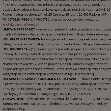
Polskiej prowadzonej przez ministra właściwego do spraw gospodarki,
posiadający: adres miejsca wykonywania działalności: ul. Kosynierów 3, 26
Radom i adres do doręczeń: ul. 25 Czerwca 36 lok. 4, 26-600 Radom, NIP:
7010379329, REGON: 146666786, oraz adres poczty elektronicznej:
enotekaverona@onet.pl
.
UMOWA SPRZEDAŻY
– umowa sprzedaży Produktu zawierana albo zawa
między Klientem a Sprzedawcą za pośrednictwem Sklepu Internetowego.
USŁUGA ELEKTRONICZNA
– usługa świadczona drogą elektroniczną prze
Usługodawcę na rzecz Usługobiorcy za pośrednictwem Sklepu Internetow
USŁUGOBIORCA
– (1) osoba fizyczna posiadająca pełną zdolność do czyn
prawnych, a w wypadkach przewidzianych przez przepisy powszechnie
obowiązujące także osoba fizyczna posiadająca ograniczoną zdolność do
czynności prawnych; (2) osoba prawna albo (3) jednostka organizacyjna
nieposiadająca osobowości prawnej, której ustawa przyznaje zdolność pr
korzystająca lub zamierzająca korzystać z Usługi Elektronicznej.
USTAWA O PRAWACH KONSUMENTA, USTAWA
– ustawa z dnia 30 maja
o prawach konsumenta (Dz.U. 2014 poz. 827 ze zm.), wdrażająca do prawa
polskiego m.in. dyrektywę Parlamentu Europejskiego i Rady 2011/83/UE o
dyrektywę Parlamentu Europejskiego i Rady (UE) 2023/2673.
ZAMÓWIENIE
– oświadczenie woli Klienta składane za pomocą Formularz
Zamówienia i zmierzające bezpośrednio do zawarcia Umowy Sprzedaży P
ze Sprzedawcą.