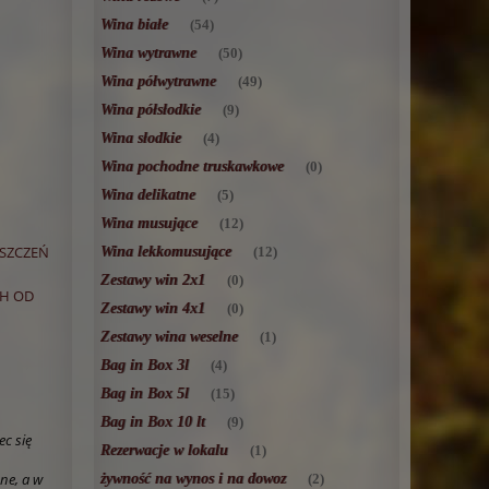
Wina białe
(54)
Wina wytrawne
(50)
Wina półwytrawne
(49)
Wina półsłodkie
(9)
Wina słodkie
(4)
Wina pochodne truskawkowe
(0)
Wina delikatne
(5)
Wina musujące
(12)
Wina lekkomusujące
SZCZEŃ
(12)
Zestawy win 2x1
(0)
CH OD
Zestawy win 4x1
(0)
Zestawy wina weselne
(1)
Bag in Box 3l
(4)
Bag in Box 5l
(15)
Bag in Box 10 lt
(9)
c się
Rezerwacje w lokalu
(1)
żywność na wynos i na dowoz
ne, a w
(2)