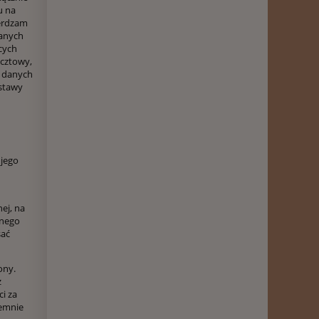
u na
ierdzam
zanych
cych
ocztowy,
z danych
ostawy
 jego
ej, na
onego
sać
ony.
z
i za
semnie