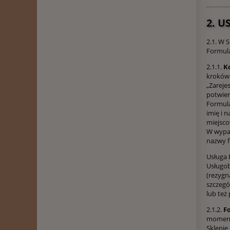
2. 
2.1. W 
Formula
2.1.1.
K
kroków 
„Zareje
potwier
Formula
imię i 
miejsco
W wypa
nazwy f
Usługa 
Usługob
(rezygn
szczegó
lub też
2.1.2.
F
momente
Sklepie