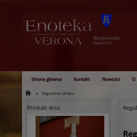
Strona główna
Kontakt
Nowości
O 
Blog
Bezpieczne zakupy
»
Regulamin sklepu
Produkt dnia
Regu
Reg