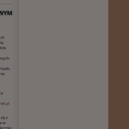
OWYM
ych
ola
link
anych:
 hasło.
nie
ta
et.pl
się z
a w
łącznie