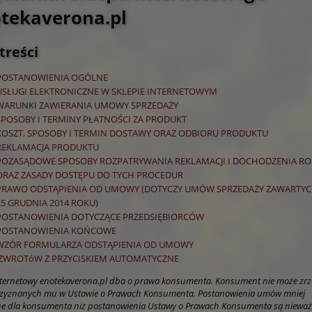
tekaverona.pl
treści
POSTANOWIENIA OGÓLNE
USŁUGI ELEKTRONICZNE W SKLEPIE INTERNETOWYM
WARUNKI ZAWIERANIA UMOWY SPRZEDAŻY
SPOSOBY I TERMINY PŁATNOŚCI ZA PRODUKT
KOSZT, SPOSOBY I TERMIN DOSTAWY ORAZ ODBIORU PRODUKTU
REKLAMACJA PRODUKTU
POZASĄDOWE SPOSOBY ROZPATRYWANIA REKLAMACJI I DOCHODZENIA RO
 Nero Rosso Veneto
Amarone della Valpolicella
ORAZ ZASADY DOSTĘPU DO TYCH PROCEDUR
IGT
D.O.C.
PRAWO ODSTĄPIENIA OD UMOWY (DOTYCZY UMÓW SPRZEDAŻY ZAWARTY
25 GRUDNIA 2014 ROKU)
44,00 zł
220,00 zł
POSTANOWIENIA DOTYCZĄCE PRZEDSIĘBIORCÓW
POSTANOWIENIA KOŃCOWE
WZÓR FORMULARZA ODSTĄPIENIA OD UMOWY
do koszyka
do koszyka
ZWROTóW Z PRZYCISKIEM AUTOMATYCZNE
nternetowy enotekaverona.pl dba o prawa konsumenta. Konsument nie może zrze
zyznanych mu w Ustawie o Prawach Konsumenta. Postanowienia umów mniej
ne dla konsumenta niż postanowienia Ustawy o Prawach Konsumenta są nieważ