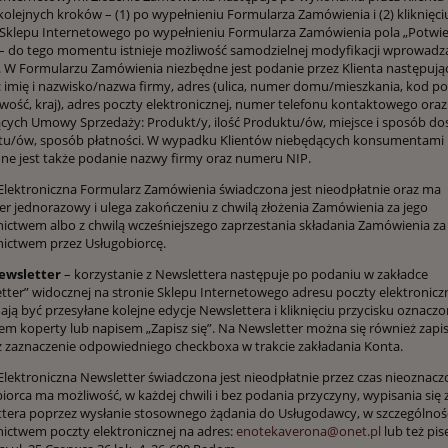
olejnych kroków – (1) po wypełnieniu Formularza Zamówienia i (2) kliknięci
 Sklepu Internetowego po wypełnieniu Formularza Zamówienia pola „Potw
– do tego momentu istnieje możliwość samodzielnej modyfikacji wprowad
 W Formularzu Zamówienia niezbędne jest podanie przez Klienta następują
 imię i nazwisko/nazwa firmy, adres (ulica, numer domu/mieszkania, kod p
wość, kraj), adres poczty elektronicznej, numer telefonu kontaktowego ora
cych Umowy Sprzedaży: Produkt/y, ilość Produktu/ów, miejsce i sposób d
tu/ów, sposób płatności. W wypadku Klientów niebędących konsumentami
ne jest także podanie nazwy firmy oraz numeru NIP.
Elektroniczna Formularz Zamówienia świadczona jest nieodpłatnie oraz ma
er jednorazowy i ulega zakończeniu z chwilą złożenia Zamówienia za jego
ictwem albo z chwilą wcześniejszego zaprzestania składania Zamówienia za
ictwem przez Usługobiorcę.
ewsletter
– korzystanie z Newslettera następuje po podaniu w zakładce
tter” widocznej na stronie Sklepu Internetowego adresu poczty elektroniczn
ają być przesyłane kolejne edycje Newslettera i kliknięciu przycisku oznacz
m koperty lub napisem „Zapisz się”. Na Newsletter można się również zapi
 zaznaczenie odpowiedniego checkboxa w trakcie zakładania Konta.
Elektroniczna Newsletter świadczona jest nieodpłatnie przez czas nieoznacz
iorca ma możliwość, w każdej chwili i bez podania przyczyny, wypisania się 
tera poprzez wysłanie stosownego żądania do Usługodawcy, w szczególnośc
ictwem poczty elektronicznej na adres:
enotekaverona@onet.pl
lub też pi