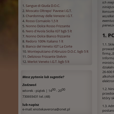
ich mie
Sangue di Giuda D.O.C.
niniejs
Moscato Oltrepo' Pavese I.G.T.
konsume
Chardonnay delle Venezie I.G.T.
wszelki
ewentua
Rosso Cornaiolo 1,5 lt
pierwsze
Nonno Dolce Rosso Frizzante
Nero d'Avola Sicilia IGT bgb 5 lt
1. 
Nonno Dolce Bianco frizzante
Redoro 100% Italiano 1 lt
1.1. Sk
Bianco del Veneto IGT La Corte
prowadz
Montepulciano d'Abruzzo D.O.C. bgb 5 lt
firmą „
Delizioso Frizzante Stelvin
Informa
Merlot Veneto I.G.T. bgb 5 lt
ministr
działal
26-600
alkoho
Masz pytania lub sugestie?
elektro
Zadzwoń
1.2. Ni
00
00
wtorek - piątek | 14
- 20
przedsi
730693431 tel. (48)
który s
lub napisz
1.3. Ad
e-mail: enotekaverona@onet.pl
postano