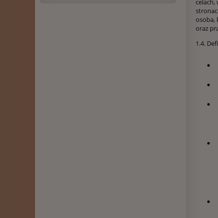
celach,
stronac
osoba, 
oraz pr
1.4. Def