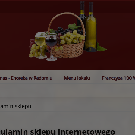
nas - Enoteka w Radomiu
Menu lokalu
Franczyza 100 %
lamin sklepu
ulamin sklepu internetowego