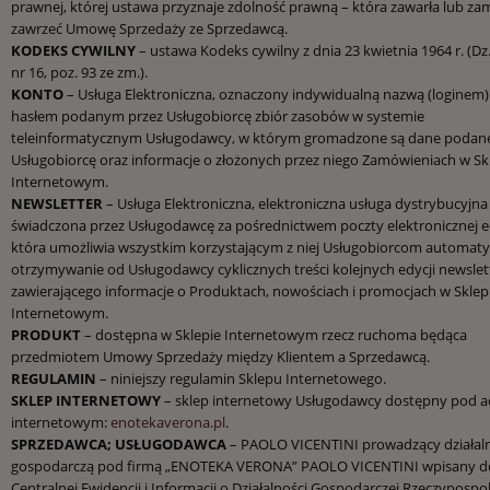
prawnej, której ustawa przyznaje zdolność prawną – która zawarła lub za
zawrzeć Umowę Sprzedaży ze Sprzedawcą.
KODEKS CYWILNY
– ustawa Kodeks cywilny z dnia 23 kwietnia 1964 r. (Dz
nr 16, poz. 93 ze zm.).
KONTO
– Usługa Elektroniczna, oznaczony indywidualną nazwą (loginem) 
hasłem podanym przez Usługobiorcę zbiór zasobów w systemie
teleinformatycznym Usługodawcy, w którym gromadzone są dane podane
Usługobiorcę oraz informacje o złożonych przez niego Zamówieniach w Sk
Internetowym.
NEWSLETTER
– Usługa Elektroniczna, elektroniczna usługa dystrybucyjna
świadczona przez Usługodawcę za pośrednictwem poczty elektronicznej e-
która umożliwia wszystkim korzystającym z niej Usługobiorcom automat
otrzymywanie od Usługodawcy cyklicznych treści kolejnych edycji newslet
zawierającego informacje o Produktach, nowościach i promocjach w Sklep
Internetowym.
PRODUKT
– dostępna w Sklepie Internetowym rzecz ruchoma będąca
przedmiotem Umowy Sprzedaży między Klientem a Sprzedawcą.
REGULAMIN
– niniejszy regulamin Sklepu Internetowego.
SKLEP INTERNETOWY
– sklep internetowy Usługodawcy dostępny pod 
internetowym:
enotekaverona.pl
.
SPRZEDAWCA; USŁUGODAWCA
– PAOLO VICENTINI prowadzący działal
gospodarczą pod firmą „ENOTEKA VERONA” PAOLO VICENTINI wpisany d
Centralnej Ewidencji i Informacji o Działalności Gospodarczej Rzeczypospol