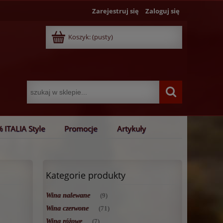
Zarejestruj się
Zaloguj się
Koszyk:
(pusty)
 ITALIA Style
Promocje
Artykuły
Kategorie produkty
Wina nalewane
(9)
Wina czerwone
(71)
Wina różowe
(7)