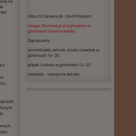
anej na
da
reść
Ulica 25 Czerwca 36 - 26-610 Radom
Uwaga: Rezerwacje przyjmujemy w
godzinach otwarcia lokalu.
Zapraszamy:
poniedziałek, wtorek, środa, czwartek w
godzinach 14 - 20
piątek i sobota w godzinach 12 - 22
arz
niedziela - nieczynne (letnie)
az
ści.
 sposób
nicznym
dź
awnych,
ości