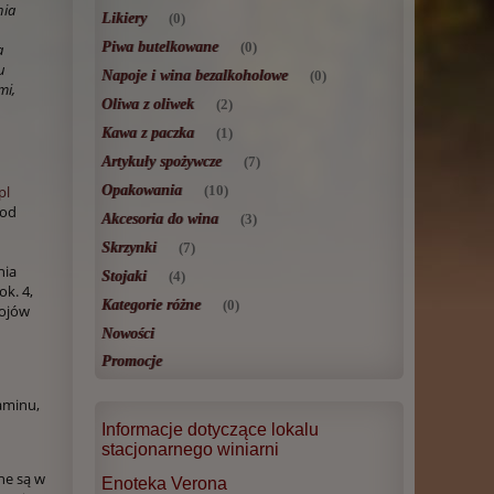
nia
Likiery
(0)
Piwa butelkowane
(0)
a
u
Napoje i wina bezalkoholowe
(0)
mi,
Oliwa z oliwek
(2)
Kawa z paczka
(1)
Artykuły spożywcze
(7)
Opakowania
pl
(10)
pod
Akcesoria do wina
(3)
Skrzynki
(7)
nia
Stojaki
(4)
ok. 4,
Kategorie różne
(0)
pojów
Nowości
Promocje
aminu,
Informacje dotyczące lokalu
stacjonarnego winiarni
ne są w
Enoteka Verona