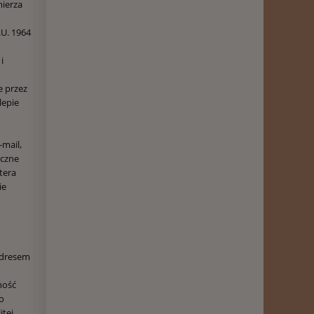
mierza
.U. 1964
i
 przez
lepie
mail,
yczne
tera
ie
adresem
ność
o
itej