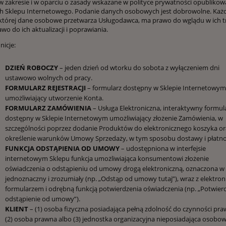
 w zakresie i w oparciu o zasady wskazane w polityce prywatności opublikow
h Sklepu Internetowego. Podanie danych osobowych jest dobrowolne. Każ
której dane osobowe przetwarza Usługodawca, ma prawo do wglądu w ich t
awo do ich aktualizacji i poprawiania.
inicje:
DZIEŃ ROBOCZY
– jeden dzień od wtorku do sobota z wyłączeniem dni
ustawowo wolnych od pracy.
FORMULARZ REJESTRACJI
– formularz dostępny w Sklepie Internetowym
umożliwiający utworzenie Konta.
FORMULARZ ZAMÓWIENIA
– Usługa Elektroniczna, interaktywny formul
dostępny w Sklepie Internetowym umożliwiający złożenie Zamówienia, w
szczególności poprzez dodanie Produktów do elektronicznego koszyka or
określenie warunków Umowy Sprzedaży, w tym sposobu dostawy i płatno
FUNKCJA ODSTĄPIENIA OD UMOWY
– udostępniona w interfejsie
internetowym Sklepu funkcja umożliwiająca konsumentowi złożenie
oświadczenia o odstąpieniu od umowy drogą elektroniczną, oznaczona w
jednoznaczny i zrozumiały (np. „Odstąp od umowy tutaj”), wraz z elektro
formularzem i odrębną funkcją potwierdzenia oświadczenia (np. „Potwier
odstąpienie od umowy”).
KLIENT
– (1) osoba fizyczna posiadająca pełną zdolność do czynności pr
(2) osoba prawna albo (3) jednostka organizacyjna nieposiadająca osobow