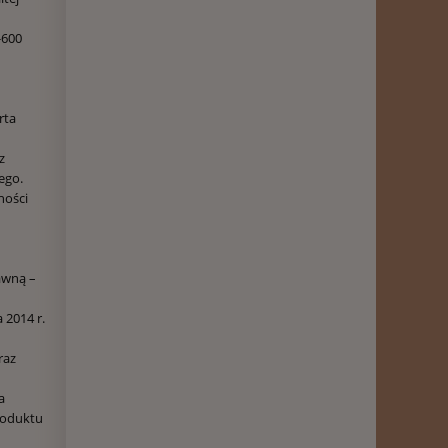
-600
rta
z
ego.
ności
awną –
 2014 r.
raz
a
roduktu