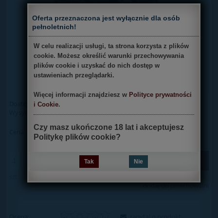
×
Oferta przeznaczona jest wyłącznie dla osób
pełnoletnich!
W celu realizacji usługi, ta strona korzysta z plików
cookie. Możesz określić warunki przechowywania
plików cookie i uzyskać do nich dostęp w
ustawieniach przeglądarki.
Więcej informacji znajdziesz w
Polityce prywatności
Dostępność:
mała ilość
i Cookie
.
Wysyłka w:
24 godziny
Czy masz ukończone 18 lat i akceptujesz
190,00 zł
Cena:
Politykę plików cookie?
do koszyka
Tak
Nie
szt.
dodaj do przechowalni
Ocena:
zapytaj o produkt