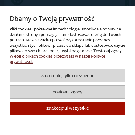
Dbamy o Twoją prywatność
Pliki cookies i pokrewne im technologie umożliwiają poprawne
działanie strony i pomagają nam dostosować ofertę do Twoich
potrzeb. Możesz zaakceptować wykorzystanie przez nas
wszystkich tych plików i przejść do sklepu lub dostosować użycie
plików do swoich preferencji, wybierając opcję "Dostosuj zgody".
Więcej o plikach cookies przeczytasz w naszej Polityce
Pomoc
prywatności.
Dostawa i płatności
zaakceptuj tylko niezbędne
dostosuj zgody
Moje konto
zaakceptuj wszystkie
Enoteka Verona
Wykonanie:
megano.pl
pokaż pełną wersję strony