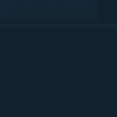
O nas - Enoteka w Radomiu
Wykonanie:
megano.pl