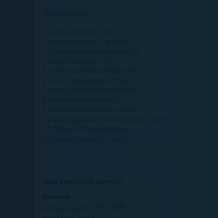
Bestsellery
Sangue di Giuda D.O.C.
Moscato Oltrepo' Pavese I.G.T.
Chardonnay delle Venezie I.G.T.
Rosso Cornaiolo 1,5 lt
Nonno Dolce Rosso Frizzante
Nero d'Avola Sicilia IGT bgb 5 lt
Nonno Dolce Bianco frizzante
Redoro 100% Italiano 1 lt
Bianco del Veneto IGT La Corte
Montepulciano d'Abruzzo D.O.C. bgb 5 lt
Delizioso Frizzante Stelvin
Merlot Veneto I.G.T. bgb 5 lt
Masz pytania lub sugestie?
Zadzwoń
00
00
wtorek - piątek | 14
- 20