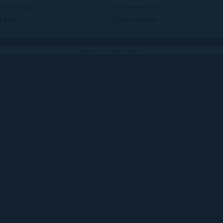
zas dostawy
Ustawienia konta
ności
Przechowalnia
Sklep internetowy Shoper.pl