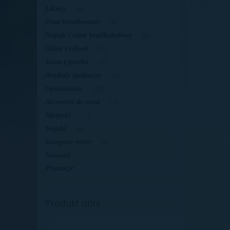
Likiery
(0)
Piwa butelkowane
(0)
Napoje i wina bezalkoholowe
(0)
Oliwa z oliwek
(2)
Kawa z paczka
(1)
Artykuły spożywcze
(7)
Opakowania
(10)
Akcesoria do wina
(3)
Skrzynki
(7)
Stojaki
(4)
Kategorie różne
(0)
Nowości
Promocje
Produkt dnia