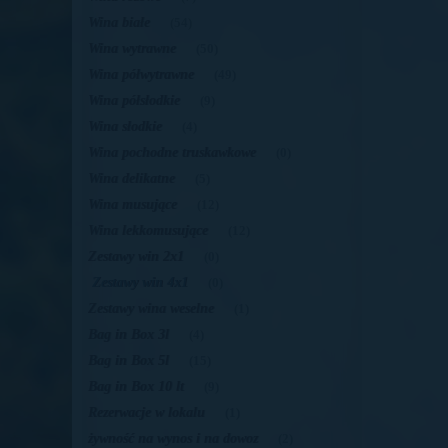
Wina białe
(54)
Wina wytrawne
(50)
Wina półwytrawne
(49)
Wina półsłodkie
(9)
Wina słodkie
(4)
Wina pochodne truskawkowe
(0)
Wina delikatne
(5)
Wina musujące
(12)
Wina lekkomusujące
(12)
Zestawy win 2x1
(0)
Zestawy win 4x1
(0)
Zestawy wina weselne
(1)
Bag in Box 3l
(4)
Bag in Box 5l
(15)
Bag in Box 10 lt
(9)
Rezerwacje w lokalu
(1)
żywność na wynos i na dowoz
(2)