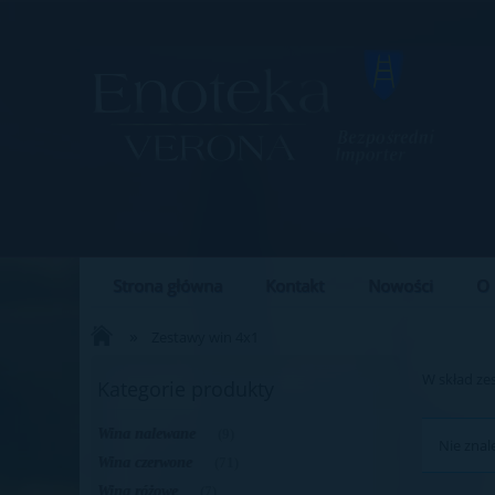
Strona główna
Kontakt
Nowości
O 
Blog
Bezpieczne zakupy
»
Zestawy win 4x1
W skład ze
Kategorie produkty
Wina nalewane
(9)
Nie znal
Wina czerwone
(71)
Wina różowe
(7)