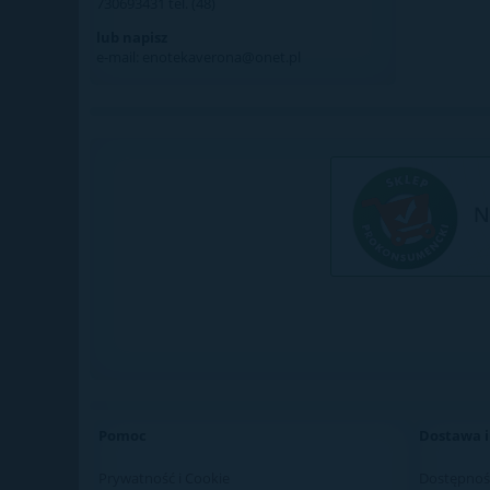
730693431 tel. (48)
lub napisz
e-mail: enotekaverona@onet.pl
Pomoc
Dostawa i
Prywatność i Cookie
Dostępnoś