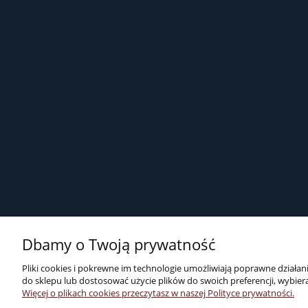
Dbamy o Twoją prywatność
Pliki cookies i pokrewne im technologie umożliwiają poprawne działa
do sklepu lub dostosować użycie plików do swoich preferencji, wybiera
Więcej o plikach cookies przeczytasz w naszej Polityce prywatności.