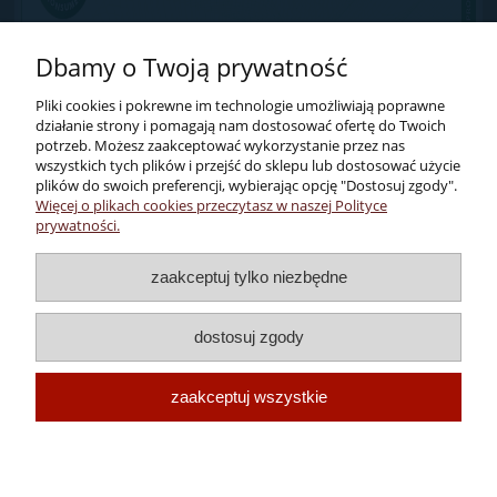
Dbamy o Twoją prywatność
Pliki cookies i pokrewne im technologie umożliwiają poprawne
działanie strony i pomagają nam dostosować ofertę do Twoich
potrzeb. Możesz zaakceptować wykorzystanie przez nas
wszystkich tych plików i przejść do sklepu lub dostosować użycie
plików do swoich preferencji, wybierając opcję "Dostosuj zgody".
Więcej o plikach cookies przeczytasz w naszej Polityce
Pomoc
prywatności.
Dostawa i płatności
zaakceptuj tylko niezbędne
dostosuj zgody
Moje konto
zaakceptuj wszystkie
Enoteka Verona
Wykonanie:
megano.pl
pokaż pełną wersję strony