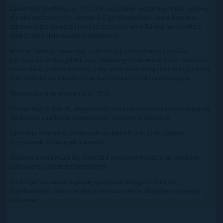
Zawartość alkoholu: ok. 11–12% vol. Cukier resztkowy: niski, typowy
dla win wytrawnych – zwykle 3–5 g/l Kwasowość: umiarkowana,
zapewniająca świeżość i dobrą strukturę wina Barwa: jasnożółta z
delikatnymi zielonkawymi refleksami
Aromat: świeży, owocowy, z dominującymi nutami cytrusów
(cytryna, limonka), jabłek oraz delikatnymi akcentami ziół i kwiatów.
Smak: lekki, zrównoważony, z wyraźną świeżością i nutami cytrusów
oraz delikatną mineralnością; końcówka czysta i orzeźwiająca.
Temperatura serwowania: 8–10°C
Forma: Bag in Box 5L, wygodna forma przechowywania i dozowania,
idealna na spotkania towarzyskie i codzienne spożycie.
Zalecenia kulinarne: Doskonałe do lekkich dań z ryb, sałatek,
przystawek, a także jako aperitif.
Świetnie komponuje się również z owocami morza oraz włoskimi
potrawami śródziemnomorskimi.
Potencjał starzenia: najlepiej spożywać w ciągu 1–2 lat od
butelkowania. Wino nie jest przeznaczone do długoterminowego
starzenia.