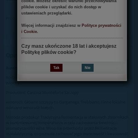
cookie. Możesz określić warunki przechowywania
poleć znajomemu
plików cookie i uzyskać do nich dostęp w
ustawieniach przeglądarki.
dodaj opinię
Producent:
Więcej informacji znajdziesz w
Polityce prywatności
i Cookie
.
Czy masz ukończone 18 lat i akceptujesz
Politykę plików cookie?
Opis
Bianco del Veneto I.G.T.
Tak
Nie
Rodzaj wina: białe, wytrawne Pochodzenie: Monteforte, Veneto,
Włochy
Producent: Cantina Monteforte Szczepy
winorośli: Główne szczepy to Garganega, Trebbiano, i inne lokalne
odmiany winorośli białych.
Metoda produkcji: Tradycyjna fermentacja w stalowych zbiornikach
w kontrolowanej temperaturze w celu zachowania świeżości i
aromatyczności wina. Wino nie przechodzi przez fermentację
malolaktyczną, co pozwala zachować jego owocowość i kwasowość.