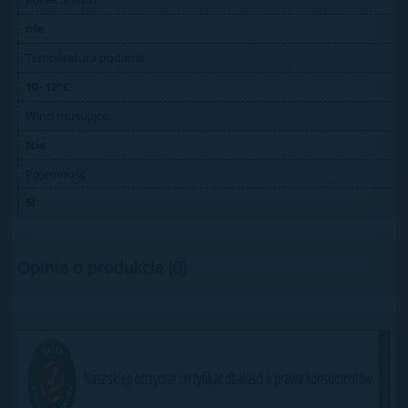
nie
Temperatura podania
10~12°C
Wino musujące
Nie
Pojemność
5l
Opinie o produkcie (0)