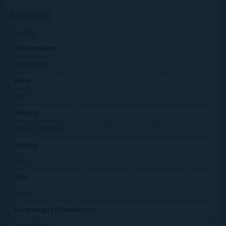
Szczegóły
Rodzaj
Półwytrawne
Barwa wina
Białe
Kraj
Włochy
Region / okolice
Veneto
Moc
12%
Szczep
Garganega i Chardonnay
Korek Stelvin