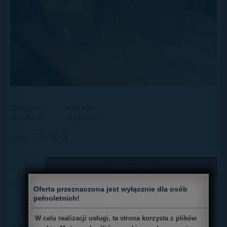
Dostępność:
mała ilość
Wysyłka w:
24 godziny
135,00 zł
Cena:
do koszyka
×
szt.
Oferta przeznaczona jest wyłącznie dla osób
dodaj do przechowalni
pełnoletnich!
W celu realizacji usługi, ta strona korzysta z plików
Ocena:
zapytaj o produkt