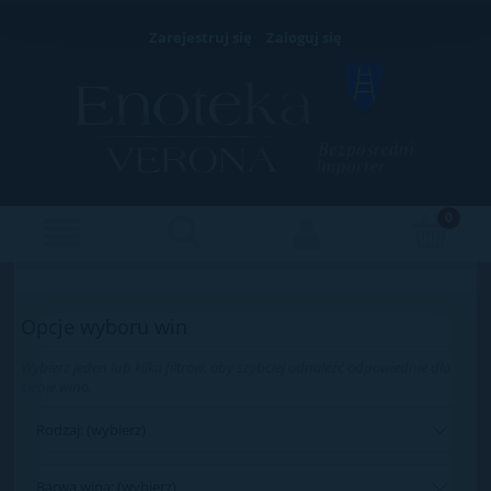
Zarejestruj się
Zaloguj się
Opcje wyboru win
Wybierz jeden lub kilka filtrów, aby szybciej odnaleźć odpowiednie dla
siebie wino.
Rodzaj: (wybierz)
Barwa wina: (wybierz)