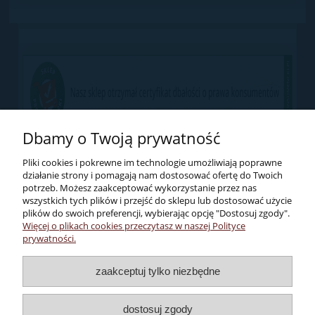
Dbamy o Twoją prywatność
Pliki cookies i pokrewne im technologie umożliwiają poprawne
działanie strony i pomagają nam dostosować ofertę do Twoich
potrzeb. Możesz zaakceptować wykorzystanie przez nas
wszystkich tych plików i przejść do sklepu lub dostosować użycie
plików do swoich preferencji, wybierając opcję "Dostosuj zgody".
Więcej o plikach cookies przeczytasz w naszej Polityce
Pomoc
prywatności.
Dostawa i płatności
zaakceptuj tylko niezbędne
dostosuj zgody
Moje konto