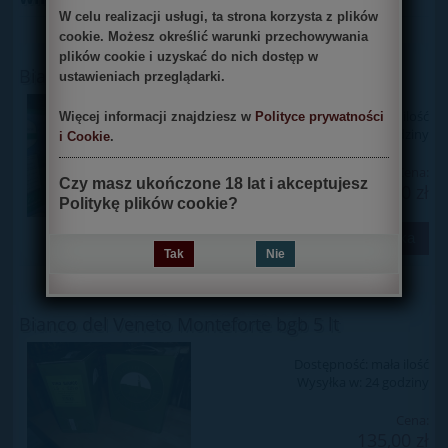
W celu realizacji usługi, ta strona korzysta z plików
cookie. Możesz określić warunki przechowywania
plików cookie i uzyskać do nich dostęp w
Bianco Cornaiolo bgb 5 lt
ustawieniach przeglądarki.
Dostępność:
mała ilość
Więcej informacji znajdziesz w
Polityce prywatności
Wysyłka w:
24 godziny
i Cookie
.
Cena:
Czy masz ukończone 18 lat i akceptujesz
135,00 zł
Politykę plików cookie?
do koszyka
Tak
Nie
Bianco del Veneto Monteforte bgb 5 lt
Dostępność:
mała ilość
Wysyłka w:
24 godziny
Cena:
135,00 zł