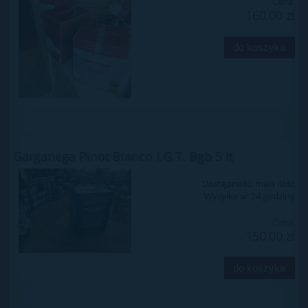
Cena:
160,00 zł
do koszyka
Garganega Pinot Bianco I.G.T. Bgb 5 lt
Dostępność:
mała ilość
Wysyłka w:
24 godziny
Cena:
150,00 zł
do koszyka