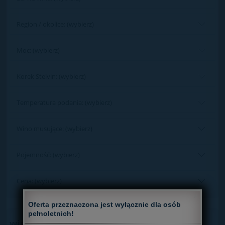
Region / okolice: (wybierz)
Moc: (wybierz)
Korek Stelvin: (wybierz)
Temperatura podania: (wybierz)
Wino musujące: (wybierz)
Pojemność: (wybierz)
Cena: (wybierz)
×
Oferta przeznaczona jest wyłącznie dla osób
pełnoletnich!
wina białe / Bag in Box 5l