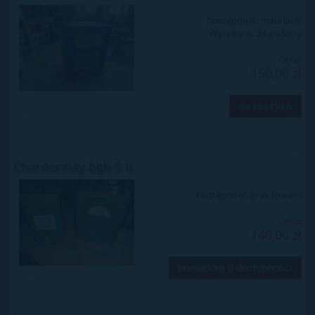
Dostępność:
mała ilość
Wysyłka w:
24 godziny
Cena:
150,00 zł
do koszyka
Chardonnay bgb 5 lt
Dostępność:
brak towaru
Cena:
140,00 zł
powiadom o dostępności