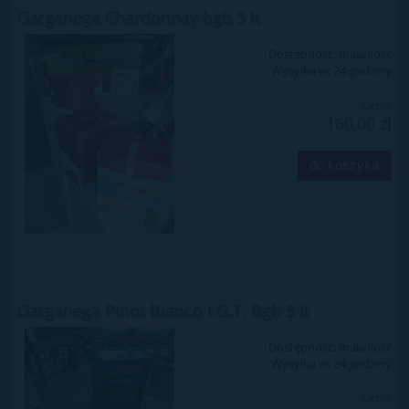
Garganega Chardonnay bgb 5 lt
Dostępność:
mała ilość
Wysyłka w:
24 godziny
Cena:
160,00 zł
do koszyka
Garganega Pinot Bianco I.G.T. Bgb 5 lt
Dostępność:
mała ilość
Wysyłka w:
24 godziny
Cena: