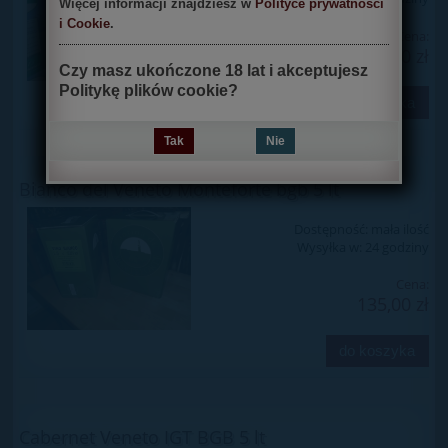
Więcej informacji znajdziesz w
Polityce prywatności
i Cookie
.
Cena:
135,00 zł
Czy masz ukończone 18 lat i akceptujesz
Politykę plików cookie?
do koszyka
Tak
Nie
Bianco del Veneto Monteforte bgb 5 lt
Dostępność:
mała ilość
Wysyłka w:
24 godziny
Cena:
135,00 zł
do koszyka
Cabernet Veneto IGT BGB 5 lt