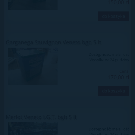
150,00 zł
do koszyka
Garganega Sauvignon Veneto bgb 5 lt
Dostępność:
mała ilość
Wysyłka w:
24 godziny
Cena:
170,00 zł
do koszyka
Merlot Veneto I.G.T. bgb 5 lt
Dostępność:
mała ilość
Wysyłka w:
24 godziny