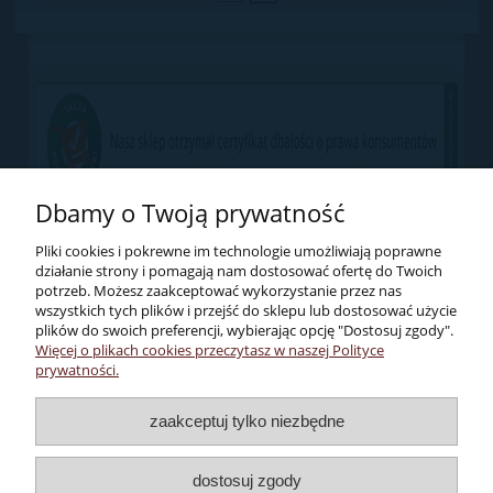
Dbamy o Twoją prywatność
Pliki cookies i pokrewne im technologie umożliwiają poprawne
działanie strony i pomagają nam dostosować ofertę do Twoich
potrzeb. Możesz zaakceptować wykorzystanie przez nas
wszystkich tych plików i przejść do sklepu lub dostosować użycie
plików do swoich preferencji, wybierając opcję "Dostosuj zgody".
Więcej o plikach cookies przeczytasz w naszej Polityce
Pomoc
prywatności.
Dostawa i płatności
zaakceptuj tylko niezbędne
dostosuj zgody
Moje konto