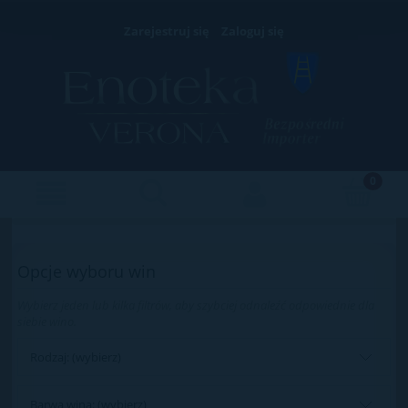
Zarejestruj się
Zaloguj się
Opcje wyboru win
Wybierz jeden lub kilka filtrów, aby szybciej odnaleźć odpowiednie dla
siebie wino.
Rodzaj: (wybierz)
Barwa wina: (wybierz)