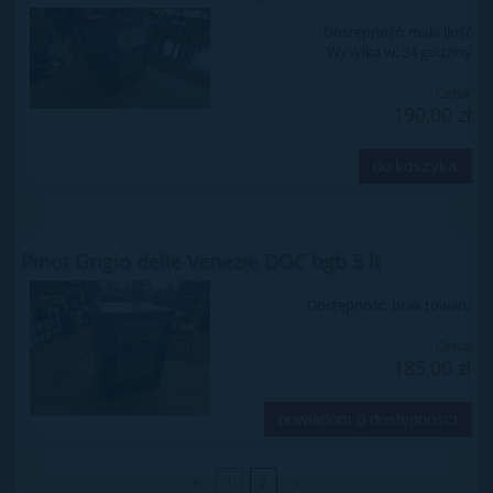
Dostępność:
mała ilość
Wysyłka w:
24 godziny
Cena:
190,00 zł
do koszyka
Pinot Grigio delle Venezie DOC bgb 5 lt
Dostępność:
brak towaru
Cena:
185,00 zł
powiadom o dostępności
«
1
2
»