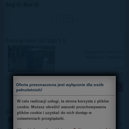
Bag in Box 5l
«
1
2
»
Barone Nero IGT bgb 5 lt
Dostępność:
mała ilość
Wysyłka w:
24 godziny
Cena:
160,00 zł
×
Oferta przeznaczona jest wyłącznie dla osób
do koszyka
pełnoletnich!
W celu realizacji usługi, ta strona korzysta z plików
cookie. Możesz określić warunki przechowywania
Bianco Cornaiolo bgb 5 lt
plików cookie i uzyskać do nich dostęp w
ustawieniach przeglądarki.
Dostępność:
mała ilość
Wysyłka w:
24 godziny