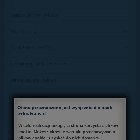
Region / okolice: (wybierz)
Moc: (wybierz)
Korek Stelvin: (wybierz)
Temperatura podania: (wybierz)
Wino musujące: (wybierz)
Pojemność: (wybierz)
×
Oferta przeznaczona jest wyłącznie dla osób
Cena: (wybierz)
pełnoletnich!
W celu realizacji usługi, ta strona korzysta z plików
cookie. Możesz określić warunki przechowywania
Słodkie wina zwane są często winami deserowymi, ponieważ
podaje się je głównie do ciast i deserów po zakończeniu głównego
plików cookie i uzyskać do nich dostęp w