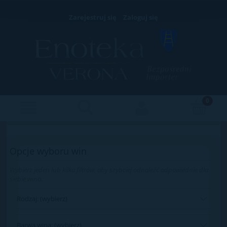
Zarejestruj się
Zaloguj się
Opcje wyboru win
Wybierz jeden lub kilka filtrów, aby szybciej odnaleźć odpowiednie dla
siebie wino.
Rodzaj: (wybierz)
Barwa wina: (wybierz)