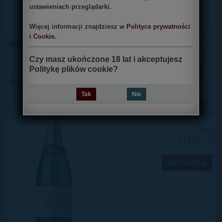
posiłku. Wytwarzane są z winogron bogatych w cukry. Niektóre
ustawieniach przeglądarki.
odmiany są również dosładzane zagęszczonym moszczem
gronowym lub rodzynkami.
Więcej informacji znajdziesz w
Polityce prywatności
i Cookie
.
Włoskie wina słodkie
Czy masz ukończone 18 lat i akceptujesz
Politykę plików cookie?
Recioto di Soave Classico D.O.C.G. Araldo
Tak
Nie
Dostępność:
mała ilość
Wysyłka w:
24 godziny
Cena:
112,00 zł
do koszyka